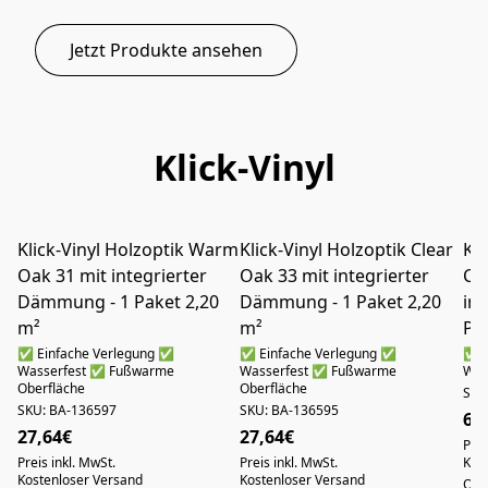
Jetzt Produkte ansehen
Klick-Vinyl
Klick-Vinyl Holzoptik Warm
Klick-Vinyl Holzoptik Clear
Kli
NUR ABHOLUNG IN AUGSBURG
NUR ABHOLUNG IN AUGSBURG
Oak 31 mit integrierter
Oak 33 mit integrierter
Ca
Dämmung - 1 Paket 2,20
Dämmung - 1 Paket 2,20
in
m²
m²
Pa
✅ Einfache Verlegung ✅
✅ Einfache Verlegung ✅
✅ E
Wasserfest ✅ Fußwarme
Wasserfest ✅ Fußwarme
Was
Oberfläche
Oberfläche
SKU
SKU: BA-136597
SKU: BA-136595
69
27,64€
27,64€
Prei
Preis inkl. MwSt.
Preis inkl. MwSt.
Kos
Kostenloser Versand
Kostenloser Versand
Qua