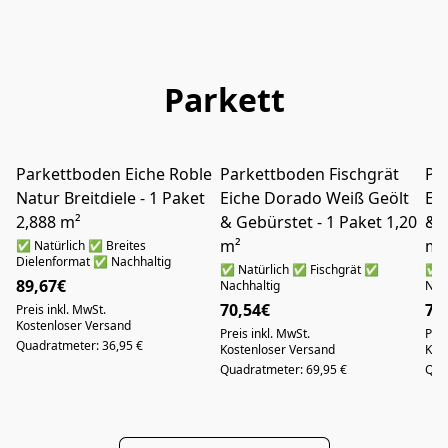
Parkett
Parkettboden Eiche Roble
Parkettboden Fischgrät
Pa
NUR ABHOLUNG IN AUGSBURG
NUR ABHOLUNG IN AUGSBURG
Natur Breitdiele - 1 Paket
Eiche Dorado Weiß Geölt
Ei
2,888 m²
& Gebürstet - 1 Paket 1,20
& G
m²
m²
✅ Natürlich ✅ Breites
Dielenformat ✅ Nachhaltig
✅ Natürlich ✅ Fischgrät ✅
✅ N
89,67€
Nachhaltig
Nac
70,54€
70
Preis inkl. MwSt.
Kostenloser Versand
Preis inkl. MwSt.
Prei
Quadratmeter: 36,95 €
Kostenloser Versand
Kos
Quadratmeter: 69,95 €
Qua