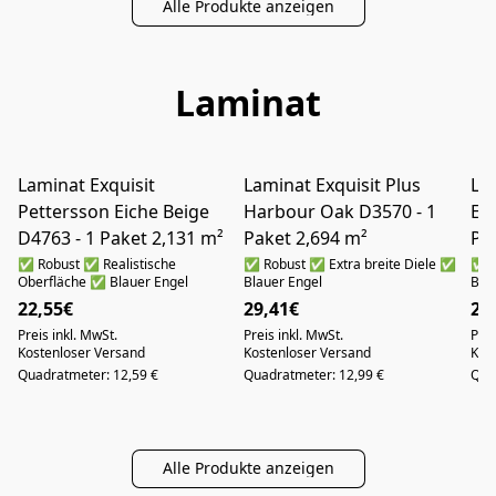
Alle Produkte anzeigen
Laminat
Laminat Exquisit
Laminat Exquisit Plus
Lam
NUR ABHOLUNG IN AUGSBURG
NUR ABHOLUNG IN AUGSBURG
Pettersson Eiche Beige
Harbour Oak D3570 - 1
Eic
D4763 - 1 Paket 2,131 m²
Paket 2,694 m²
Pa
✅ Robust ✅ Realistische
✅ Robust ✅ Extra breite Diele ✅
✅ R
Oberfläche ✅ Blauer Engel
Blauer Engel
Bla
22,55€
29,41€
29
Preis inkl. MwSt.
Preis inkl. MwSt.
Prei
Kostenloser Versand
Kostenloser Versand
Kos
Quadratmeter: 12,59 €
Quadratmeter: 12,99 €
Qua
Alle Produkte anzeigen