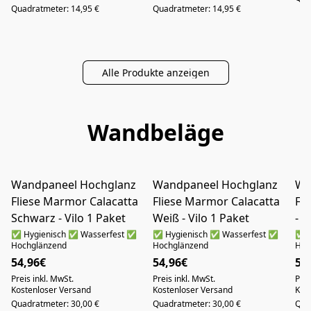
Quadratmeter: 14,95 €
Quadratmeter: 14,95 €
Alle Produkte anzeigen
Wandbeläge
Wandpaneel Hochglanz
Wandpaneel Hochglanz
Wa
NUR ABHOLUNG IN AUGSBURG
NUR ABHOLUNG IN AUGSBURG
Fliese Marmor Calacatta
Fliese Marmor Calacatta
Fl
Schwarz - Vilo 1 Paket
Weiß - Vilo 1 Paket
- V
✅ Hygienisch ✅ Wasserfest ✅
✅ Hygienisch ✅ Wasserfest ✅
✅ H
Hochglänzend
Hochglänzend
Hoc
54,96€
54,96€
54
Preis inkl. MwSt.
Preis inkl. MwSt.
Prei
Kostenloser Versand
Kostenloser Versand
Kos
Quadratmeter: 30,00 €
Quadratmeter: 30,00 €
Qua